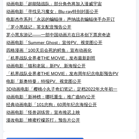
动画电影「超能陆战队」部分角色将加入漫威宇宙
动画电影「寻找见习魔女」Blu-ray特别封面公开
电影杰作系列「永远的蝙蝠侠」声纳战衣蝙蝠侠手办开订
「罗小黑战记」英文配音预告公开
罗小黑东游记——一部中国动画片在日本创下票房奇迹
动画电影「Summer Ghost」宣传PV、视觉图公开
四格漫画「100天后会死的鳄鱼」宣布动画化
「机界战队全界者THE MOVIE」发布最新剧照
动画电影「猫和老鼠」新PV、新海报公开
「机界战队全界者THE MOVIE」发布周年纪念电影预告PV
电影「新奥特曼」特报PV、视觉图公开
3D动画电影「樱桃小丸子奇幻笔记」定档2022年大年初一
动画电影「新神榜：哪吒重生」推广曲MV公开
经典动画电影「101忠狗」60周年纪念海报公开
动画电影「怪兽训练营」宣布推迟上映
漫改电影「蜂蜜柠檬苏打」预告片公开