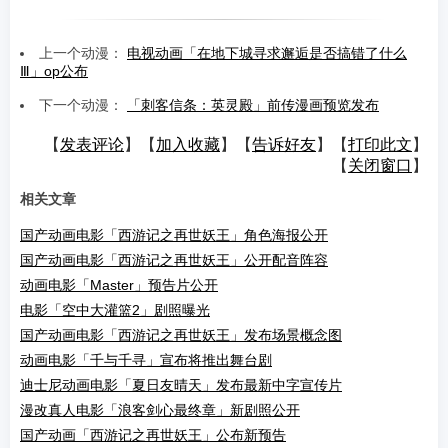
上一个动漫：
电视动画「在地下城寻求邂逅是否搞错了什么
Ⅲ」op公布
下一个动漫：
「刺客信条：英灵殿」前传漫画预览发布
【
发表评论
】【
加入收藏
】【
告诉好友
】【
打印此文
】
【
关闭窗口
】
相关文章
国产动画电影「西游记之再世妖王」角色海报公开
国产动画电影「西游记之再世妖王」公开配音阵容
动画电影「Master」预告片公开
电影「空中大灌篮2」剧照曝光
国产动画电影「西游记之再世妖王」发布场景概念图
动画电影「千与千寻」宣布将推出舞台剧
迪士尼动画电影「夏日友晴天」发布最新中字宣传片
漫改真人电影「浪客剑心最终章」新剧照公开
国产动画「西游记之再世妖王」公布新预告