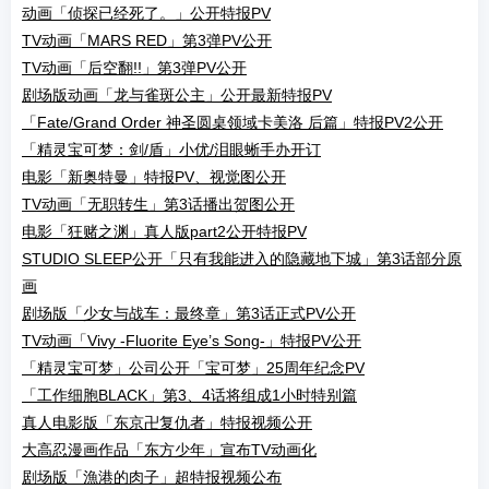
动画「侦探已经死了。」公开特报PV
TV动画「MARS RED」第3弹PV公开
TV动画「后空翻!!」第3弹PV公开
剧场版动画「龙与雀斑公主」公开最新特报PV
「Fate/Grand Order 神圣圆桌领域卡美洛 后篇」特报PV2公开
「精灵宝可梦：剑/盾」小优/泪眼蜥手办开订
电影「新奥特曼」特报PV、视觉图公开
TV动画「无职转生」第3话播出贺图公开
电影「狂赌之渊」真人版part2公开特报PV
STUDIO SLEEP公开「只有我能进入的隐藏地下城」第3话部分原
画
剧场版「少女与战车：最终章」第3话正式PV公开
TV动画「Vivy -Fluorite Eye’s Song-」特报PV公开
「精灵宝可梦」公司公开「宝可梦」25周年纪念PV
「工作细胞BLACK」第3、4话将组成1小时特别篇
真人电影版「东京卍复仇者」特报视频公开
大高忍漫画作品「东方少年」宣布TV动画化
剧场版「漁港的肉子」超特报视频公布