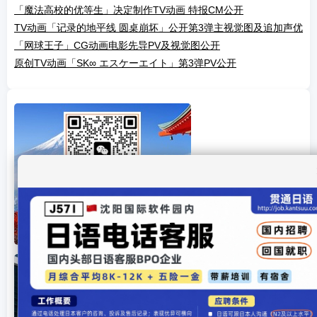
「魔法高校的优等生」决定制作TV动画 特报CM公开
TV动画「记录的地平线 圆桌崩坏」公开第3弹主视觉图及追加声优
「网球王子」CG动画电影先导PV及视觉图公开
原创TV动画「SK∞ エスケーエイト」第3弹PV公开