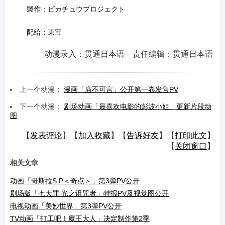
製作：ピカチュウプロジェクト
配給：東宝
动漫录入：贯通日本语 责任编辑：贯通日本语
上一个动漫：
漫画「庙不可言」公开第一卷发售PV
下一个动漫：
剧场动画「最喜欢电影的彭波小姐」更新片段动
图
【
发表评论
】【
加入收藏
】【
告诉好友
】【
打印此文
】
【
关闭窗口
】
相关文章
动画「哥斯拉S.P＜奇点＞」第3弹PV公开
剧场版「七大罪 光之诅咒者」特报PV及视觉图公开
电视动画「美妙世界」第3弹PV公开
TV动画「打工吧！魔王大人」决定制作第2季