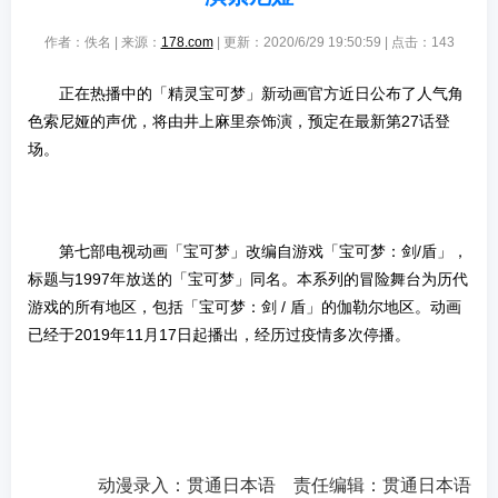
作者：佚名 | 来源：
178.com
| 更新：2020/6/29 19:50:59 | 点击：
143
正在热播中的「精灵宝可梦」新动画官方近日公布了人气角
色索尼娅的声优，将由井上麻里奈饰演，预定在最新第27话登
场。
第七部电视动画「宝可梦」改编自游戏「宝可梦：剑/盾」，
标题与1997年放送的「宝可梦」同名。本系列的冒险舞台为历代
游戏的所有地区，包括「宝可梦：剑 / 盾」的伽勒尔地区。动画
已经于2019年11月17日起播出，经历过疫情多次停播。
动漫录入：贯通日本语 责任编辑：贯通日本语