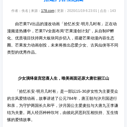
作者：佚名 | 来源：
178.com
| 更新：2020/11/19 6:23:01 | 点击：
143
由芒果TV出品的漫改动画「拾忆长安·明月几时有」正在动
漫频道热播中，芒果TV全面布局“芒果漫创计划”，从自制IP孵
化、优质项目扶持两大板块同步切入，搭建芒果动漫内容生态
圈。芒果发力动画创投，未来将推出恋爱少女、古风仙侠等不同
类型的优秀作品。
少女演绎皇宫悲喜人生，唯美画面还原大唐壮丽江山
「拾忆长安·明月几时有」是一部以15-30岁女性为主要受众
的古风爱情动画，故事讲述了公元784年，唐王朝与汐月国进行
和亲，为守护两国长久和平，汐月国公主爱麦拉与大唐九王李谦
结为夫妻。两人经历种种坎坷，由彼此厌恶到互相扶持、互生情
愫的爱情故事。