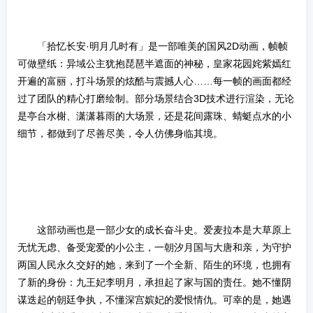
「拾忆长安·明月几时有」是一部唯美的国风2D动画，帧帧
可做壁纸：异域公主犹抱琵琶半遮面的神秘，皇家花园姹紫嫣红
开遍的富丽，打斗场景的炫酷与震撼人心……每一帧的画面都经
过了团队的精心打磨绘制。部分场景结合3D技术进行渲染，无论
是亭台水榭、潇潇暮雨的大场景，还是花间露珠、蜻蜓点水的小
细节，都做到了尽善尽美，令人仿佛身临其境。
这部动画也是一部少女的成长奋斗史。爱麦拉本是大草原上
无忧无虑、备受宠爱的小公主，一朝汐月国与大唐和亲，为守护
两国人民永久交好的她，来到了一个全新、陌生的环境，也拥有
了新的身份：九王妃李明月，承担起了家与国的责任。她不懂阴
谋迭起的朝廷争执，不懂深宫嫔妃的爱恨情仇。可幸的是，她遇