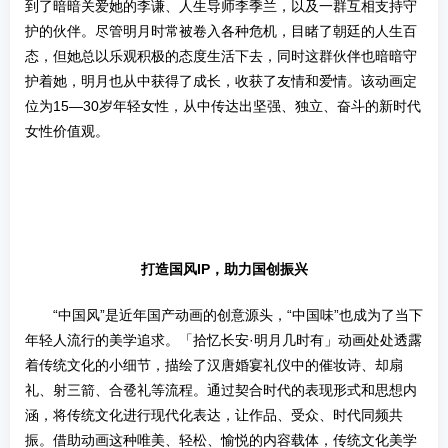
到了暗暗关爱她的李谦、人生导师李季兰，以及一群互相支持守
护的伙伴。尽管明月时常被卷入各种危机，目睹了朝廷的人生百
态，但她总以乐观积极的态度生活下去，同时这群伙伴也暗暗守
护着她，明月也从中获得了成长，收获了友情和爱情。该动画定
位为15—30岁年轻女性，从中传达出坚强、独立、奋斗的新时代
女性价值观。
打造国风IP，助力国创振兴
“中国风”是近年国产动画的创意源头，“中国味”也成为了当下
年轻人流行的美学追求。「拾忆长安·明月几时有」动画处处透露
着传统文化的小细节，描绘了汉唐婚宴礼仪中的催妆诗、却扇
礼、射三箭、合卺礼等流程。通过契合时代的表现形式和思想内
涵，将传统文化进行现代化表达，让作品、受众、时代同频共
振。借助动画这种唯美、轻松、愉悦的内容载体，传统文化美学