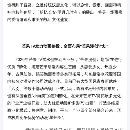
也得到了普及。立足传统汉唐文化，辅以剧情、设定、画面和精
神内核的创新，「拾忆长安·明月几时有」的播出，将是一场甜蜜
的爱情邂逅和唯美的视听文化盛宴。
芒果TV发力动画创投，全面布局“芒果漫创计划”
2020年芒果TV试水创投动画业务，“芒果漫创计划”旨在进行
优质IP孵化，搭建芒果动漫内容生态圈，从恋爱少女、热血少
年、古风仙侠、搞笑泡面番等多类型拓展，与包括洛水花源等国
内知名动漫制作公司达成合作。目前已有大型国风青春新武侠
「六爻」等数十部动画项目正式启动，既有S级头部内容布局，
也有深度垂直“小而美”的定制孵化。在未来芒果TV将拓展多元化
的IP全产业链开发，助力优质动漫IP多形态“出圈”，打造多维度
商业化模式，将创意、制作、平台、产业四个部分融合起来，形
成极具竞争优势的动漫“星芒圈”。