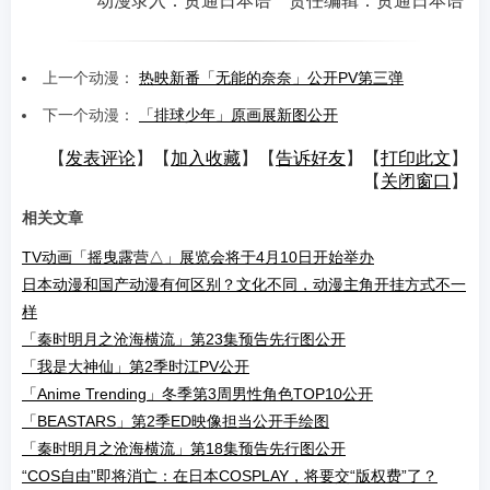
动漫录入：贯通日本语 责任编辑：贯通日本语
上一个动漫：
热映新番「无能的奈奈」公开PV第三弹
下一个动漫：
「排球少年」原画展新图公开
【
发表评论
】【
加入收藏
】【
告诉好友
】【
打印此文
】
【
关闭窗口
】
相关文章
TV动画「摇曳露营△」展览会将于4月10日开始举办
日本动漫和国产动漫有何区别？文化不同，动漫主角开挂方式不一
样
「秦时明月之沧海横流」第23集预告先行图公开
「我是大神仙」第2季时江PV公开
「Anime Trending」冬季第3周男性角色TOP10公开
「BEASTARS」第2季ED映像担当公开手绘图
「秦时明月之沧海横流」第18集预告先行图公开
“COS自由”即将消亡：在日本COSPLAY，将要交“版权费”了？