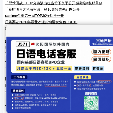
「咒术回战」ED2分镜演出担当竹下良平公开感谢绘&私服草稿
「秦时明月之沧海横流」第16集预告先行图公开
r/anime冬季第一周TOP30强动漫公开
日媒票选2020年最受欢迎的动漫女角色TOP10
部分动漫/漫画官方新年贺图公开
「秦时明月之沧海横流」第14集预告先行图公开
动漫杂志「animage」“最喜欢的动漫人物”最新排名公布
日本网友票选「最可爱的动漫女主」排行榜 小圆夺冠
TV动画「Free!」第一季&第二季 蓝光DVD 发售预告公开
「秦时明月之沧海横流」第九集「言之可信」先导画面公开
「我是大神仙」终极PV发布
「咒术回战」OP封面公开
国产动画「我是大神仙」场景海报图首曝
动画「我是大神仙」定档11月12日
动漫，日本体育成功背后的隐藏因素
「约定的梦幻岛」与U-TREASURE联动手表登场！
「咒术回战」角色公仔上架