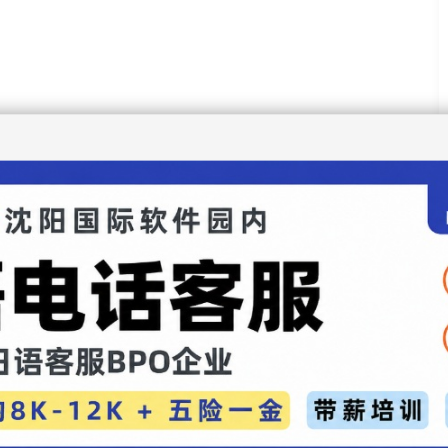
动漫录入：贯通日本语 责任编辑：贯通日本语
娘」“沐天城篇”开播倒计时1天 终极PV公开
Sailor Moon Eternal」前篇特别影像公开
评论
】【
加入收藏
】【
告诉好友
】【
打印此文
】【
关闭窗口
】
Netflix版正式预告公开