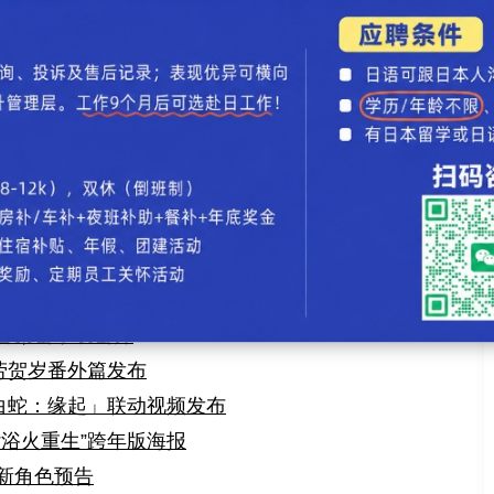
「新神榜：杨戬」彩蛋公开
「白蛇2：青蛇劫起」彩蛋公开
特辑发布
特辑发布
彩绘海报发布
生」推广曲MV公开
龙族宣战”特别视频
生」发布粤语版预告
时尚大片发布
备案公示表公开
劳贺岁番外篇发布
白蛇：缘起」联动视频发布
浴火重生”跨年版海报
新角色预告