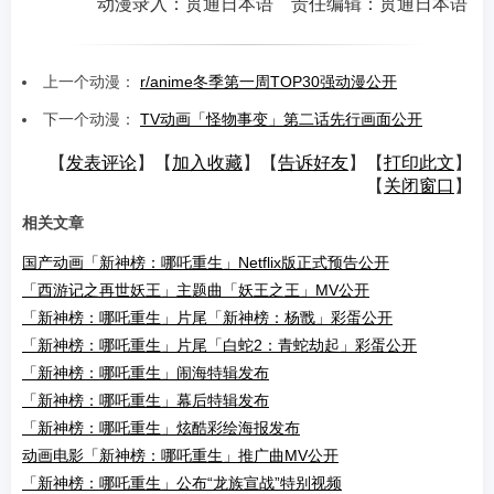
动漫录入：贯通日本语 责任编辑：贯通日本语
上一个动漫：
r/anime冬季第一周TOP30强动漫公开
下一个动漫：
TV动画「怪物事变」第二话先行画面公开
【
发表评论
】【
加入收藏
】【
告诉好友
】【
打印此文
】
【
关闭窗口
】
相关文章
国产动画「新神榜：哪吒重生」Netflix版正式预告公开
「西游记之再世妖王」主题曲「妖王之王」MV公开
「新神榜：哪吒重生」片尾「新神榜：杨戬」彩蛋公开
「新神榜：哪吒重生」片尾「白蛇2：青蛇劫起」彩蛋公开
「新神榜：哪吒重生」闹海特辑发布
「新神榜：哪吒重生」幕后特辑发布
「新神榜：哪吒重生」炫酷彩绘海报发布
动画电影「新神榜：哪吒重生」推广曲MV公开
「新神榜：哪吒重生」公布“龙族宣战”特别视频