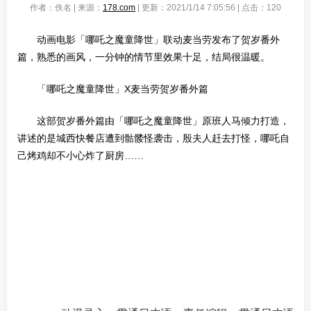
作者：佚名 | 来源：
178.com
| 更新：2021/1/14 7:05:56 | 点击：
120
动画电影「哪吒之魔童降世」联动麦当劳发布了贺岁番外
篇，熟悉的画风，一分钟的情节里效果十足，结局很温暖。
「哪吒之魔童降世」X麦当劳贺岁番外篇
这部贺岁番外篇由「哪吒之魔童降世」原班人马倾力打造，
讲述的是城西快餐店遭到骷髅怪袭击，殷夫人赶去打怪，哪吒自
己烤鸡却不小心炸了厨房……