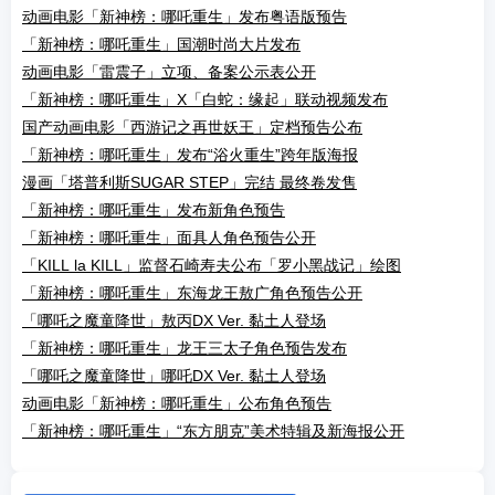
动画电影「新神榜：哪吒重生」发布粤语版预告
「新神榜：哪吒重生」国潮时尚大片发布
动画电影「雷震子」立项、备案公示表公开
「新神榜：哪吒重生」X「白蛇：缘起」联动视频发布
国产动画电影「西游记之再世妖王」定档预告公布
「新神榜：哪吒重生」发布“浴火重生”跨年版海报
漫画「塔普利斯SUGAR STEP」完结 最终卷发售
「新神榜：哪吒重生」发布新角色预告
「新神榜：哪吒重生」面具人角色预告公开
「KILL la KILL」监督石崎寿夫公布「罗小黑战记」绘图
「新神榜：哪吒重生」东海龙王敖广角色预告公开
「哪吒之魔童降世」敖丙DX Ver. 黏土人登场
「新神榜：哪吒重生」龙王三太子角色预告发布
「哪吒之魔童降世」哪吒DX Ver. 黏土人登场
动画电影「新神榜：哪吒重生」公布角色预告
「新神榜：哪吒重生」“东方朋克”美术特辑及新海报公开