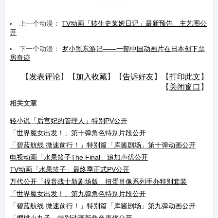
上一个动漫：
TV动画「转生史莱姆日记」最新预告、主艺图公
开
下一个动漫：
罗小黑东游记——一部中国动画片在日本创下票
房奇迹
【
发表评论
】【
加入收藏
】【
告诉好友
】【
打印此文
】
【
关闭窗口
】
相关文章
轻小说「后宫妃的管理人」特别PV公开
「世界魔女出发！」第十弹角色特别片段公开
「碧蓝航线 微速前行！」特别篇「库酱剧场」第十弹动画公开
电视动画「水果篮子The Final」追加声优公开
TV动画「水果篮子」最终季正式PV公开
万代公开「福音战士新剧场版」扭蛋肖像系列手办特别套装
「世界魔女出发！」第九弹角色特别片段公开
「碧蓝航线 微速前行！」特别篇「库酱剧场」第九弹动画公开