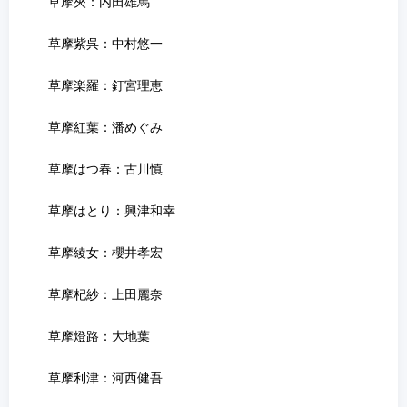
草摩夾：内田雄馬
草摩紫呉：中村悠一
草摩楽羅：釘宮理恵
草摩紅葉：潘めぐみ
草摩はつ春：古川慎
草摩はとり：興津和幸
草摩綾女：櫻井孝宏
草摩杞紗：上田麗奈
草摩燈路：大地葉
草摩利津：河西健吾