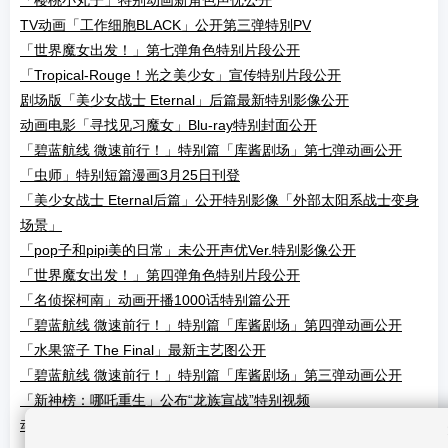
「樱桃小丸子」特别动画新角色声优公开
TV动画「工作细胞BLACK」公开第三弹特別PV
「世界魔女出发！」第七弹角色特别片段公开
「Tropical-Rouge！光之美少女」宣传特别片段公开
剧场版「美少女战士 Eternal」后篇最新特别影像公开
动画电影「寻找见习魔女」Blu-ray特别封面公开
「碧蓝航线 微速前行！」特别篇「库酱剧场」第七弹动画公开
「虫师」特别短篇漫画3月25日刊登
「美少女战士 Eternal后篇」公开特别影像「外部太阳系战士变身
场景」
「pop子和pipi美的日常」未公开声优Ver.特别影像公开
「世界魔女出发！」第四弹角色特别片段公开
「名侦探柯南」动画开播1000话特别篇公开
「碧蓝航线 微速前行！」特别篇「库酱剧场」第四弹动画公开
「水果篮子 The Final」最新主艺图公开
「碧蓝航线 微速前行！」特别篇「库酱剧场」第三弹动画公开
「新神榜：哪吒重生」公布“龙族宣战”特别视频
动画「半妖的夜叉姬」第15话放送直前特别PV公开