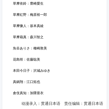
草摩依鈴：豊崎愛生
草摩紅野：梅原裕一郎
草摩慊人：坂本真綾
草摩藉真：森川智之
魚谷ありさ：種崎敦美
花島咲：佐藤聡美
本田今日子：沢城みゆき
真鍋翔：江口拓也
倉伎真知：加隈亜衣
动漫录入：贯通日本语 责任编辑：贯通日本语