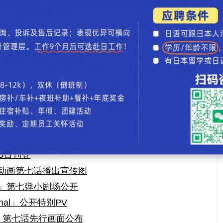
版」扭蛋肖像系列手办特别套装
角色特别片段公开
特别篇「库酱剧场」第九弹动画公开
角色声优公开
」公开第三弹特別PV
光之美少女」宣传特别片段公开
nal」后篇最新特别影像公开
u-ray特别封面公开
特别篇「库酱剧场」第七弹动画公开
5日刊登
动画第七话播出宣传图
」第七弹小剧场公开
nal」公开特别PV
」第七话先行画面公布