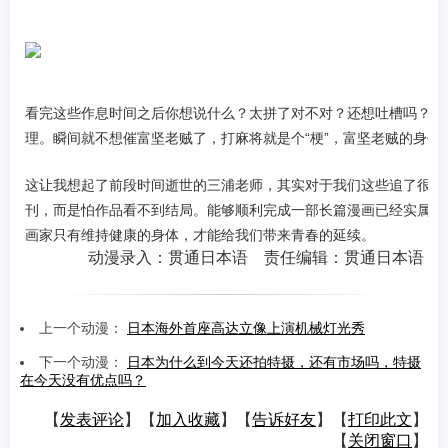
看完这些作息时间之后你想说什么？太拼了对不对？还想吐槽吗？我
理。瞬间就不想催富坚老贼了，打麻将就是个“梗”，富坚老贼的身体
这让我想起了前段时间逝世的三浦老师，其实对于我们这些追了很久
刊，而是怕作品看不到结局。能够顺利完成一部长篇漫画已经实属不
画家只有维持健康的身体，才能给我们带来青春的延续。
动漫录入：贯通日本语 责任编辑：贯通日本语
上一个动漫：
日本海外首座高达立像上演机械灯光秀
下一个动漫：
日本为什么到今天还拍特摄，还有市场吗，特摄
在今天没有优点吗？
【
发表评论
】【
加入收藏
】【
告诉好友
】【
打印此文
】
【
关闭窗口
】