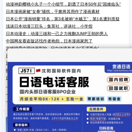
动漫神剧樱桃小丸子一个小细节，剧透了日本50年后“国难临头”
日本漫画家被“女拳”骚扰，干脆将其用作了漫画素材
日本公开“漫画销量”排名，第3名被称“水贼王”，第1名遭到质疑
浅谈日本动漫三巨头：集英社，讲谈社，小学馆
日本动漫史：动漫三雄和一己之力推翻JUMP王朝的男人
中国网友看盗版还找作者抱怨，日本漫画家怒了
宫崎骏受中国动画影响...日中动漫有多少“不谋而合”
日本动漫在华热度转冷，观众不好骗了吗？北京大学教授指出原因
日本为什么到今天还拍特摄，还有市场吗，特摄在今天没有优点
吗？
日本海外首座高达立像上演机械灯光秀
《火影忍者》动画导演小林治去世 终年57岁
「摇曳百合」合作atre秋叶原视觉图草图公开
「浪客剑心」25周年纪念展会宣传PV公开