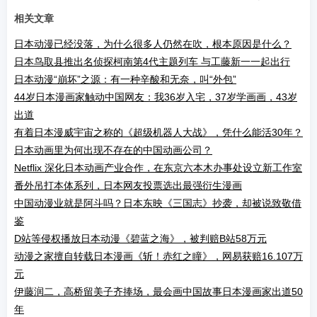
相关文章
日本动漫已经没落，为什么很多人仍然在吹，根本原因是什么？
日本鸟取县推出名侦探柯南第4代主题列车 与工藤新一一起出行
日本动漫“崩坏”之源：有一种辛酸和无奈，叫“外包”
44岁日本漫画家触动中国网友：我36岁入宅，37岁学画画，43岁
出道
有着日本漫威宇宙之称的《超级机器人大战》，凭什么能活30年？
日本动画里为何出现不存在的中国动画公司？
Netflix 深化日本动画产业合作，在东京六本木办事处设立新工作室
番外吊打本体系列，日本网友投票选出最强衍生漫画
中国动漫业就是阿斗吗？日本东映《三国志》抄袭，却被说致敬借
鉴
D站等侵权播放日本动漫《碧蓝之海》，被判赔B站58万元
动漫之家擅自转载日本漫画《斩！赤红之瞳》，网易获赔16.107万
元
伊藤润二，高桥留美子齐捧场，最会画中国故事日本漫画家出道50
年