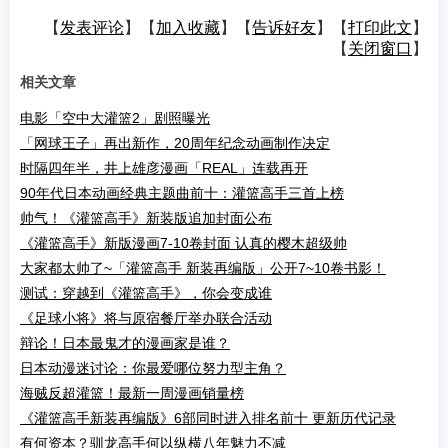
【
发表评论
】【
加入收藏
】【
告诉好友
】【
打印此文
】
【
关闭窗口
】
相关文章
电影「空中大灌篮2」剧照曝光
「网球王子」再出新作，20周年纪念动画制作决定
时隔四年半，井上雄彦漫画「REAL」连载再开
90年代日本动画经典主题曲前十：灌篮高手三首上榜
帅气！《灌篮高手》新装版追加封面公布
《灌篮高手》新版漫画7-10卷封面 认真的樱木超级帅
大家都太帅了~「灌篮高手 新装再编版」公开7~10卷书影！
测试：穿越到《灌篮高手》，你会变成谁
《足球小将》将与原宿餐厅举办联合活动
辩论！日本最鬼才的漫画家是谁？
日本动漫迷讨论：你最爱哪位努力型主角？
海贼反超灌篮！最新一周漫画销量榜
《灌篮高手新装再编版》6部同时进入排名前十 更新历代记录
有何资本？驯龙高手何以纵横八年魅力不减