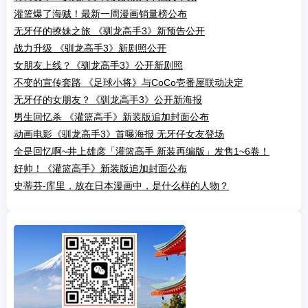
灌篮爆了海贼！最新一周漫画销量榜公布
无牙仔的撩妹之旅 《驯龙高手3》新预告公开
战力升级 《驯龙高手3》新剧照公开
女朋友上线？《驯龙高手3》公开新剧照
不变的宣传套路 《足球小将》与CoCo壱番屋联动决定
无牙仔的女朋友？《驯龙高手3》公开新海报
男生回忆杀 《灌篮高手》新装版追加封面公布
动画电影《驯龙高手3》首曝海报 无牙仔女友登场
全是回忆啊~井上雄彦「灌篮高手 新装再编版」发售1~6卷！
好帅！《灌篮高手》新装版追加封面公布
史蒂芬-库里，放在日本漫画中，是什么样的人物？