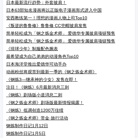
日本最新流行趋势：外套披肩！
日本63部知名漫画将以正版电子漫画形式进入中国
安西教练第一！理想的漫画人物上司Top10
《叛逆的鲁鲁修》鲁鲁修 CC兜帽披肩发售
简单轻松成为「钢之炼金术师」 爱德华专属披肩项链预售
简单轻松成为「钢之炼金术师」 爱德华专属披肩项链预售
《排球少年》制服配色腕表
最希望成为自己弟弟的动漫角色Top10
日本海洋堂推出爱德华可动手办
动画粉丝将观赏到最新一季的《钢之炼金术师》
《钢炼3—继承神的少女》发售在即！
注目！《钢炼》6月最新消息三则
《钢炼》剧场版小道消息二则
《钢之炼金术师》剧场版最新情报揭露！
《钢炼》低调创造1200万佳绩
《钢之炼金术师》赏金·旅行活动
钢炼制作日记1月12日
钢炼制作日记1月5日