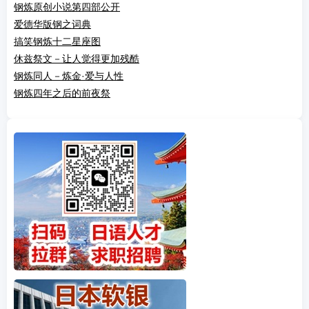
钢炼原创小说第四部公开
爱德华版钢之词典
搞笑钢炼十二星座图
休兹祭文－让人觉得更加残酷
钢炼同人－炼金·爱与人性
钢炼四年之后的前夜祭