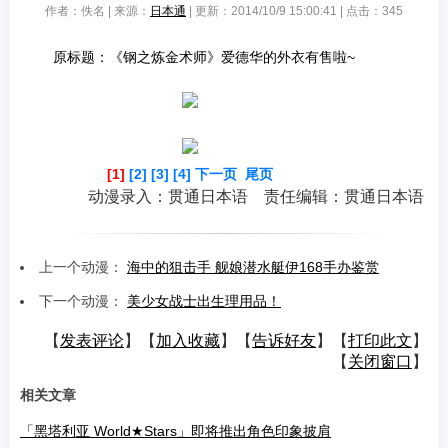
作者：佚名 | 来源：
日本通
| 更新：2014/10/9 15:00:41 | 点击：
345
原标题：《钢之炼金术师》爱德华的外衣有售啦~
[1]
[2]
[3]
[4]
下一页
尾页
动漫录入：贯通日本语 责任编辑：贯通日本语
上一个动漫：
海中的狙击手 舰娘潜水艇伊168手办鉴赏
下一个动漫：
美少女战士出生理用品！
【
发表评论
】【
加入收藏
】【
告诉好友
】【
打印此文
】
【
关闭窗口
】
相关文章
「黑塔利亚 World★Stars」即将推出角色印象披肩