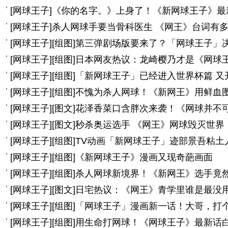
[
网球王子
]
《你的名字。》上身了！《新网球王子》最
[
网球王子
]
杀人网球手要当骨科医生 《网王》台词有
[
网球王子
]
[组图]
第三弹剧场版要来了？「网球王子」
[
网球王子
]
[组图]
日本网友热议：龙崎樱乃才是《网球
[
网球王子
]
[组图]
「新网球王子」已经进入世界杯篇 又
[
网球王子
]
[组图]
不愧为杀人网球！《新网王》用鲜血
[
网球王子
]
[图文]
花泽香菜口含胖次来袭！《网球并不可
[
网球王子
]
[图文]
秒杀奥运选手 《网王》网球毁灭世界
[
网球王子
]
[组图]
TV动画「新网球王子」迹部景吾粘土
[
网球王子
]
[组图]
《新网球王子》漫画又现奇葩画面
[
网球王子
]
[组图]
杀人网球新境界！《新网王》选手竟
[
网球王子
]
[图文]
日宅热议：《网王》青学里谁是最没
[
网球王子
]
[组图]
「网球王子」漫画新一话！大哥，打
[
网球王子
]
[组图]
用生命打网球！《网球王子》最新话