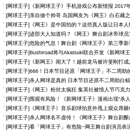
[
网球王子
]
《新网球王子》手机游戏公布新情报 2017
[
网球王子
]
亲自做个帅哥 岛国网友为《网王》白石藏
[
网球王子
]
《网王》是中国拍的？这些真人版让日本人
[
网球王子
]
迹部大人知道吗？《网王》舞台剧冰帝球员
[
网球王子
]
危险的气息！舞台剧《网球王子》第三季新
[
网球王子
]
Bushiroad将与Akatsuki联合开发《新
[
网球王子
]
《新网王》闹大了！越前龙马被许斐刚打成
[
网球王子
]
666！日本节目还原「网球王子」不二周助的
[
网球王子
]
杀人网球是真的 日本节目还原不二周助白
[
网球王子
]
《网王》粉丝太疯狂 集英社被情人节巧克
[
网球王子
]
围观有风险！《新网球王子》漫画出现“杀人
[
网球王子
]
《网球王子》音乐剧球拍意外甩上观众席砸
[
网球王子
]
杀人网球名不虚传！《网球王子》舞台剧酿
[
网球王子
]
看「网球王子」有危险~网王舞台剧演员表