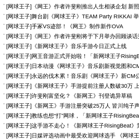
[
网球王子
]
《网王》作者许斐刚推出人生相谈企划 新
[
网球王子
]
舞台剧《网球王子》TEAM Party RIKKAI
[
网球王子
]
手冢VS迹部！《网王》制作新作OVA
[
网球王子
]
《网王》作者许斐刚将于下月举办回顾谈话
[
网球王子
]
《新网球王子》音乐手游今日正式上线
[
网球王子
]
网王音游正式开始啦！「新网球王子Rising
[
网球王子
]
日本动漫《网球王子》音乐剧新视觉图和CM
[
网球王子
]
永远的伐木累！音乐剧《网球王子》新CM
[
网球王子
]
《新网球王子》手游提前注册人数破30万 
[
网球王子
]
许斐刚富坚化？《新网王》刊登诡异草稿
[
网球王子
]
《新网王》手游注册突破25万人 皆川纯子
[
网球王子
]
教练也想“打”网球，「新网球王子RisingB
[
网球王子
]
这手游不走心！《新网球王子RisingBeat
[
网球王子
]
日媒评选动画中最受欢迎网球选手 《网球