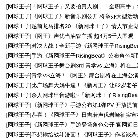
[
网球王子
]
「网球王子」又要拍真人剧，「全职高手」
[
网球王子
]
《网球王子》新音乐剧公开 将举办大型活
[
网球王子
]
越前龙马排名20 《新网球王子》情人节企
[
网球王子
]
《网王》声优当油管主播 超4万5千人围观
[
网球王子
]
对决大战！全新手游《新网球王子RisingBe
[
网球王子
]
手游《新网球王子RisingBeat》公布角色
[
网球王子
]
《网球王子舞台剧3rd 青学vs 立海》将在
[
网球王子
]
青学VS立海！《网王》舞台剧将在上海公
[
网球王子
]
比广场舞大妈牛逼！《新网王》让82岁老
[
网球王子
]
杀人网球出音游啦~「新网球王子RisingBe
[
网球王子
]
《新网球王子》手游公布第1弹PV 开放提
[
网球王子
]
恭喜！《网球王子》日吉若声优岩崎征实宣
[
网球王子
]
《新网球王子》手游登场角色公开 官网近
[
网球王子
]
不想输给战斗漫画！《网球王子》作者谈杀