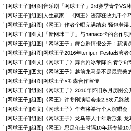
[
网球王子
]
[组图]
音乐剧「网球王子」3rd赛季青学VS
[
网球王子
]
[组图]
人生赢家！《网王》迹部狂收九千个
[
网球王子
]
[组图]
《网王》作者个唱完满结束 骚包老湿
[
网球王子
]
[图文]
「新网球王子」与nanaco卡的合作
[
网球王子
]
[组图]
「网球王子」舞台剧情报公开：新演
[
网球王子
]
[组图]
网球王子2016年tenipuri Festa出演
[
网球王子
]
[图文]
《网球王子》舞台剧冰帝降临 青学8
[
网球王子
]
[图文]
《网球王子》越前龙马是不是最完美
[
网球王子
]
[组图]
网球王子×罗森合作宣传
[
网球王子
]
[组图]
《网球王子》2016年怀旧系月历图公
[
网球王子
]
[组图]
《网王》许斐刚演唱会走2.5次元路线
[
网球王子
]
[图文]
《网球王子》作者将举行个人演唱会
[
网球王子
]
[组图]
《网球王子》龙马等人十年后形象 龙
[
网球王子
]
[组图]
《网王》忍足侑士时隔10年新专辑10