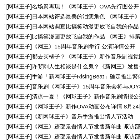
[
网球王子
]
名场景再现！《网球王子》OVA先行图公开
[
网球王子
]
日本网站评选最美的泪痣角色 《网球王子
[
网球王子
]
日本网站调查比搞笑动漫更放飞自我的作品
[
网球王子
]
比搞笑漫画更放飞自我的作品 《网王》排
[
网球王子
]
《网王》15周年音乐剧举行 公演详情公开
[
网球王子
]
都去买橘子？《网球王子》新作音乐剧视觉
[
网球王子
]
许斐刚人生相谈是什么鬼？《新网王》发售
[
网球王子
]
手游「新网球王子RisingBeat」确定推出
[
网球王子
]
音乐剧《网球王子》15周年音乐会将与JOY
[
网球王子
]
清凉一夏！《网球王子》新作音乐剧情报公
[
网球王子
]
《网球王子》新作OVA动画公布详情 8月2
[
网球王子
]
《新网球王子》音乐手游推出情人节活动
[
网球王子
]
《网王》迹部景吾情人节发售新单曲 诹访
[
网球王子
]
《网王》迹部景吾情人节发售新单曲 诹访